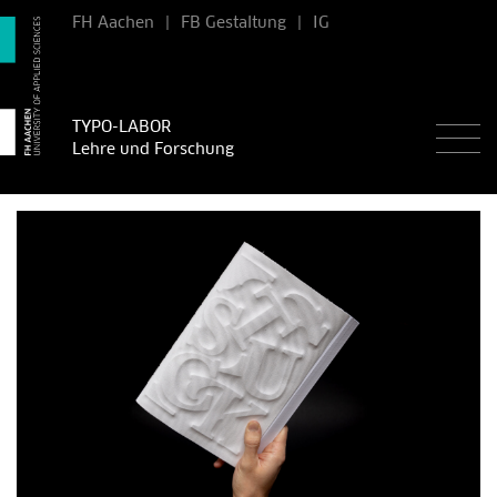
FH Aachen
|
FB Gestaltung
|
IG
TYPO-LABOR
Lehre und Forschung