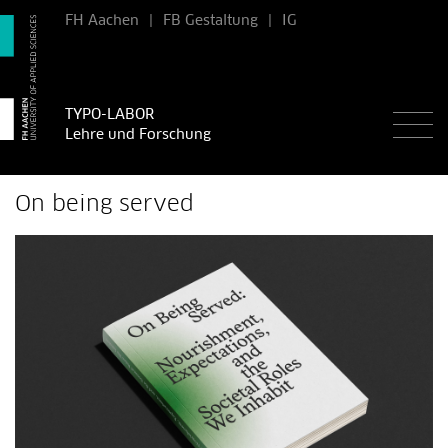
FH Aachen
|
FB Gestaltung
|
IG
TYPO-LABOR
Lehre und Forschung
On being served